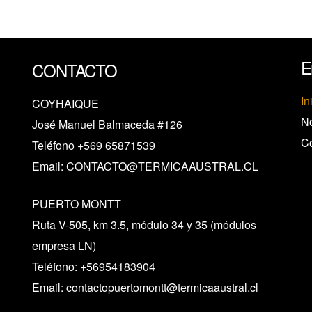
E
CONTACTO
In
COYHAIQUE
No
José Manuel Balmaceda #126
Co
Teléfono
+569 65871539
Email:
CONTACTO@TERMICAAUSTRAL.CL
PUERTO MONTT
Ruta V-505, km 3.5, módulo 34 y 35 (módulos
empresa LN)
Teléfono:
+56954183904
Email:
contactopuertomontt@termicaaustral.cl