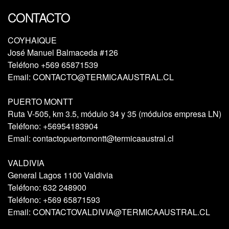
CONTACTO
COYHAIQUE
José Manuel Balmaceda #126
Teléfono
+569 65871539
Email:
CONTACTO@TERMICAAUSTRAL.CL
PUERTO MONTT
Ruta V-505, km 3.5, módulo 34 y 35 (módulos empresa LN)
Teléfono:
+56954183904
Email:
contactopuertomontt@termicaaustral.cl
VALDIVIA
General Lagos 1100 Valdivia
Teléfono:
632 248900
Teléfono:
+569 65871593
Email:
CONTACTOVALDIVIA@TERMICAAUSTRAL.CL