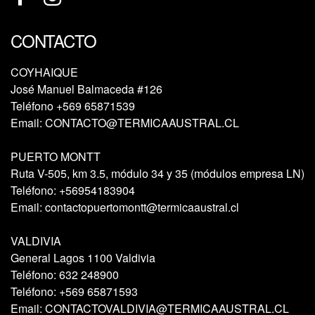
CONTACTO
COYHAIQUE
José Manuel Balmaceda #126
Teléfono
+569 65871539
Email:
CONTACTO@TERMICAAUSTRAL.CL
PUERTO MONTT
Ruta V-505, km 3.5, módulo 34 y 35 (módulos empresa LN)
Teléfono:
+56954183904
Email:
contactopuertomontt@termicaaustral.cl
VALDIVIA
General Lagos 1100 Valdivia
Teléfono:
632 248900
Teléfono:
+569 65871593
Email:
CONTACTOVALDIVIA@TERMICAAUSTRAL.CL